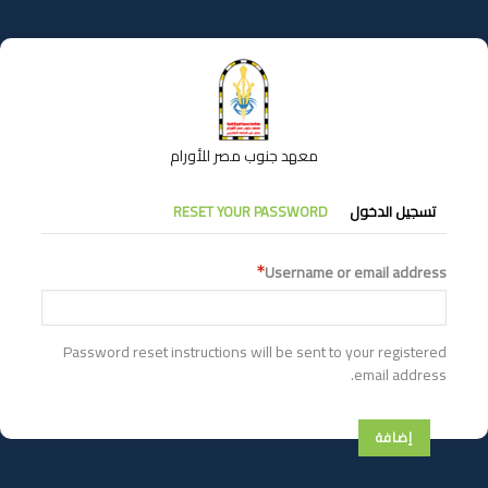
تجاوز
إلى
المحتوى
الرئيسي
معهد جنوب مصر للأورام
التبويبات
تسجيل الدخول
RESET YOUR PASSWORD
الأساسية
Username or email address
Password reset instructions will be sent to your registered
email address.