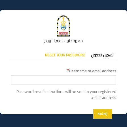
تجاوز
إلى
المحتوى
الرئيسي
معهد جنوب مصر للأورام
التبويبات
تسجيل الدخول
RESET YOUR PASSWORD
الأساسية
Username or email address
Password reset instructions will be sent to your registered
email address.