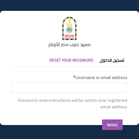
تجاوز
إلى
المحتوى
الرئيسي
معهد جنوب مصر للأورام
التبويبات
تسجيل الدخول
RESET YOUR PASSWORD
الأساسية
Username or email address
Password reset instructions will be sent to your registered
email address.