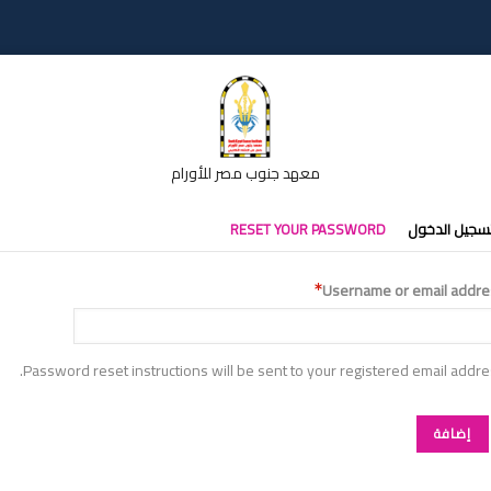
معهد جنوب مصر للأورام
تبويبات
سجيل الدخول
RESET YOUR PASSWORD
أساسية
Username or email addre
Password reset instructions will be sent to your registered email addre