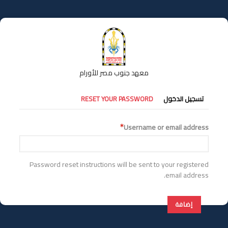
تجاوز
إلى
المحتوى
الرئيسي
معهد جنوب مصر للأورام
التبويبات
تسجيل الدخول
RESET YOUR PASSWORD
الأساسية
Username or email address
Password reset instructions will be sent to your registered
email address.