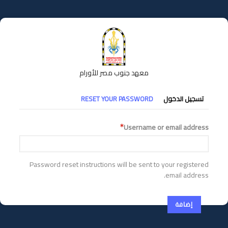
تجاوز
إلى
المحتوى
الرئيسي
معهد جنوب مصر للأورام
التبويبات
تسجيل الدخول
RESET YOUR PASSWORD
الأساسية
Username or email address
Password reset instructions will be sent to your registered
email address.