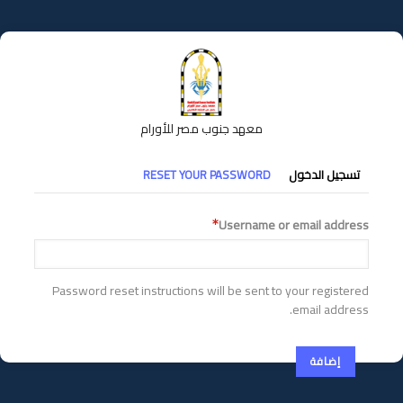
تجاوز
إلى
المحتوى
الرئيسي
معهد جنوب مصر للأورام
التبويبات
تسجيل الدخول
RESET YOUR PASSWORD
الأساسية
Username or email address
Password reset instructions will be sent to your registered
email address.