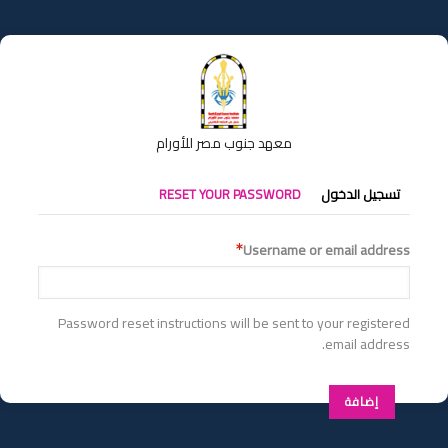
تجاوز
إلى
المحتوى
الرئيسي
معهد جنوب مصر للأورام
التبويبات
تسجيل الدخول
RESET YOUR PASSWORD
الأساسية
Username or email address
Password reset instructions will be sent to your registered
email address.