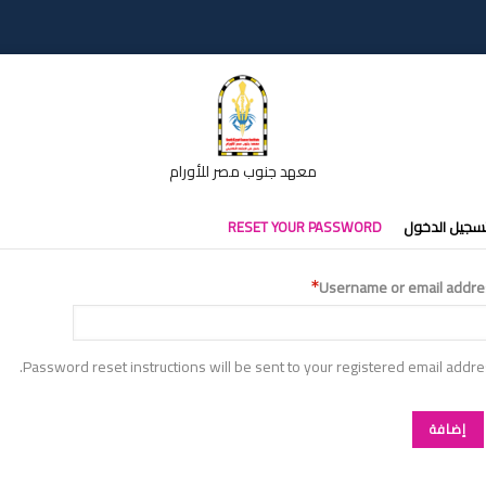
معهد جنوب مصر للأورام
تبويبات
سجيل الدخول
RESET YOUR PASSWORD
أساسية
Username or email addre
Password reset instructions will be sent to your registered email addre