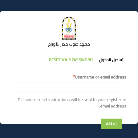
تجاوز
إلى
المحتوى
الرئيسي
معهد جنوب مصر للأورام
التبويبات
تسجيل الدخول
RESET YOUR PASSWORD
الأساسية
Username or email address
Password reset instructions will be sent to your registered
email address.