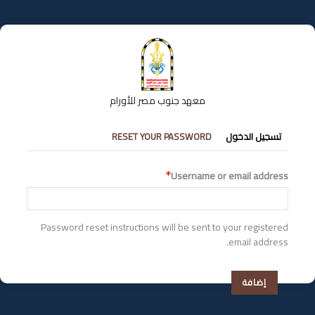
تجاوز
إلى
المحتوى
الرئيسي
معهد جنوب مصر للأورام
التبويبات
تسجيل الدخول
RESET YOUR PASSWORD
الأساسية
Username or email address
Password reset instructions will be sent to your registered
email address.