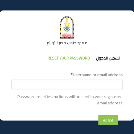
تجاوز
إلى
المحتوى
الرئيسي
معهد جنوب مصر للأورام
التبويبات
تسجيل الدخول
RESET YOUR PASSWORD
الأساسية
Username or email address
Password reset instructions will be sent to your registered
email address.