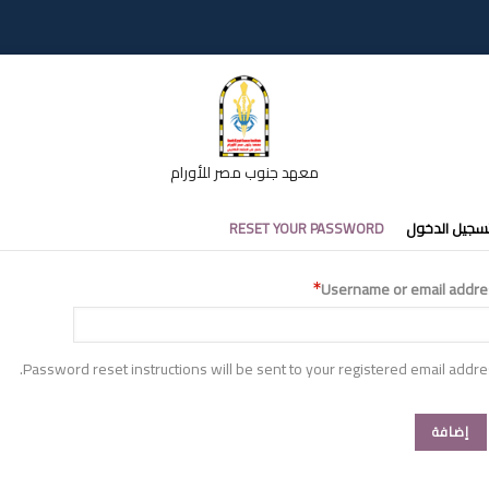
معهد جنوب مصر للأورام
تبويبات
سجيل الدخول
RESET YOUR PASSWORD
أساسية
Username or email addre
Password reset instructions will be sent to your registered email addre