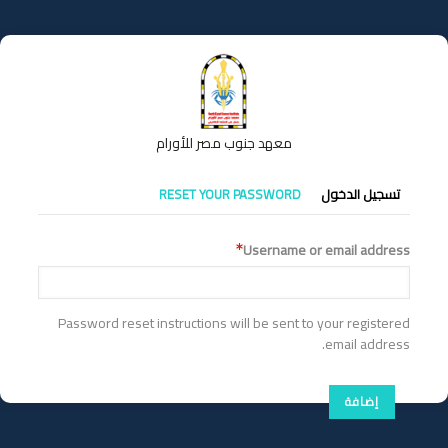
تجاوز
إلى
المحتوى
الرئيسي
معهد جنوب مصر للأورام
التبويبات
تسجيل الدخول
RESET YOUR PASSWORD
الأساسية
Username or email address
Password reset instructions will be sent to your registered
email address.