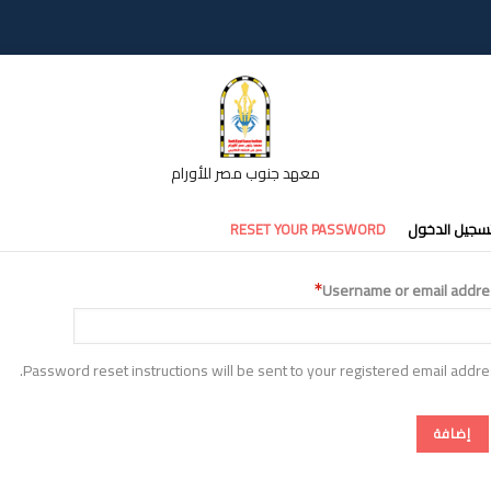
معهد جنوب مصر للأورام
تبويبات
سجيل الدخول
RESET YOUR PASSWORD
أساسية
Username or email addre
Password reset instructions will be sent to your registered email addre