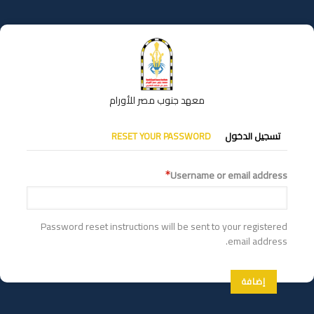
تجاوز
إلى
المحتوى
الرئيسي
معهد جنوب مصر للأورام
التبويبات
تسجيل الدخول
RESET YOUR PASSWORD
الأساسية
Username or email address
Password reset instructions will be sent to your registered
email address.