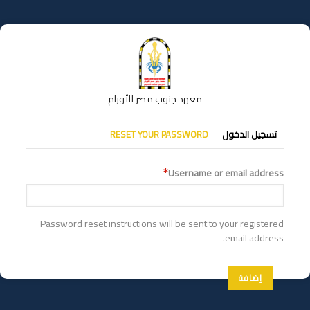
تجاوز
إلى
المحتوى
الرئيسي
معهد جنوب مصر للأورام
التبويبات
تسجيل الدخول
RESET YOUR PASSWORD
الأساسية
Username or email address
Password reset instructions will be sent to your registered
email address.