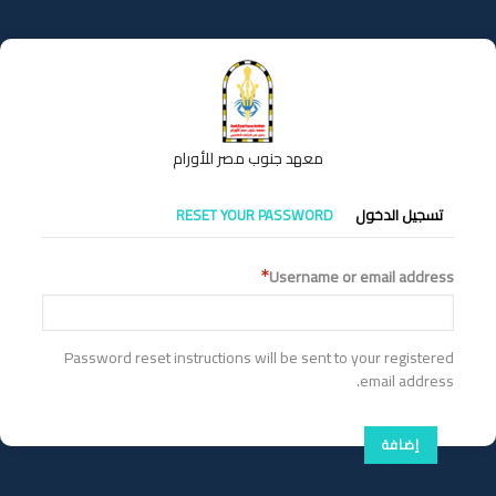
تجاوز
إلى
المحتوى
الرئيسي
معهد جنوب مصر للأورام
التبويبات
تسجيل الدخول
RESET YOUR PASSWORD
الأساسية
Username or email address
Password reset instructions will be sent to your registered
email address.