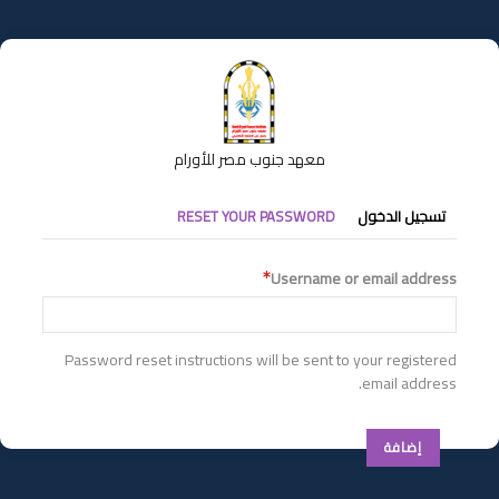
تجاوز
إلى
المحتوى
الرئيسي
معهد جنوب مصر للأورام
التبويبات
تسجيل الدخول
RESET YOUR PASSWORD
الأساسية
Username or email address
Password reset instructions will be sent to your registered
email address.