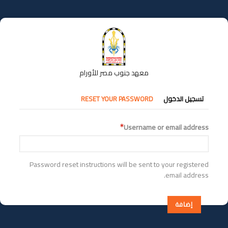
تجاوز
إلى
المحتوى
الرئيسي
معهد جنوب مصر للأورام
التبويبات
تسجيل الدخول
RESET YOUR PASSWORD
الأساسية
Username or email address
Password reset instructions will be sent to your registered
email address.