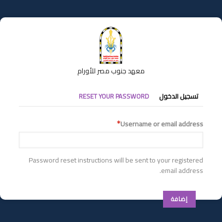
تجاوز
إلى
المحتوى
الرئيسي
معهد جنوب مصر للأورام
التبويبات
تسجيل الدخول
RESET YOUR PASSWORD
الأساسية
Username or email address
Password reset instructions will be sent to your registered
email address.