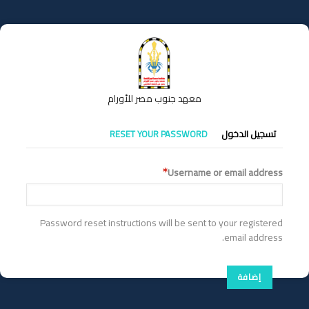
تجاوز
إلى
المحتوى
الرئيسي
معهد جنوب مصر للأورام
التبويبات
تسجيل الدخول
RESET YOUR PASSWORD
الأساسية
Username or email address
Password reset instructions will be sent to your registered
email address.