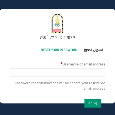
تجاوز
إلى
المحتوى
الرئيسي
معهد جنوب مصر للأورام
التبويبات
تسجيل الدخول
RESET YOUR PASSWORD
الأساسية
Username or email address
Password reset instructions will be sent to your registered
email address.