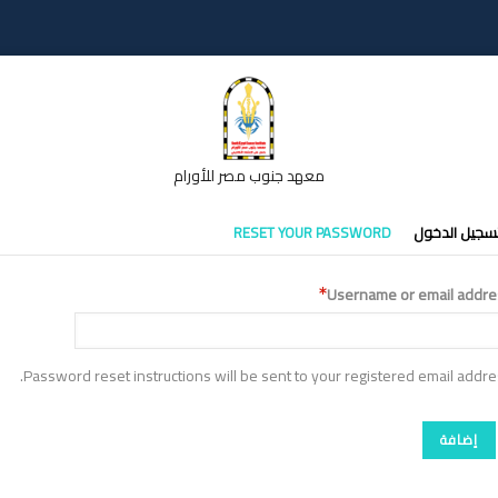
معهد جنوب مصر للأورام
تبويبات
سجيل الدخول
RESET YOUR PASSWORD
أساسية
Username or email addre
Password reset instructions will be sent to your registered email addre