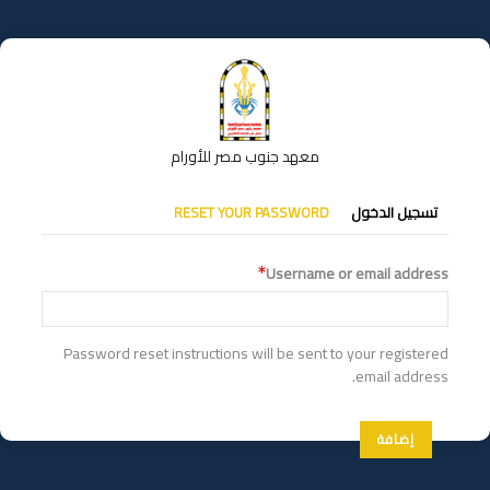
تجاوز
إلى
المحتوى
الرئيسي
معهد جنوب مصر للأورام
التبويبات
تسجيل الدخول
RESET YOUR PASSWORD
الأساسية
Username or email address
Password reset instructions will be sent to your registered
email address.