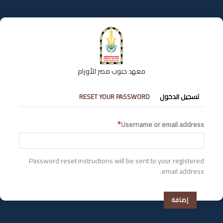
تجاوز
إلى
المحتوى
الرئيسي
معهد جنوب مصر للأورام
التبويبات
تسجيل الدخول
RESET YOUR PASSWORD
الأساسية
Username or email address
Password reset instructions will be sent to your registered
email address.