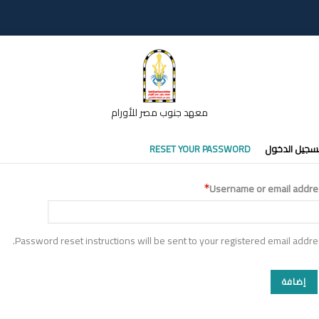
معهد جنوب مصر للأورام
تبويبات
سجيل الدخول
RESET YOUR PASSWORD
أساسية
Username or email addre
Password reset instructions will be sent to your registered email addre