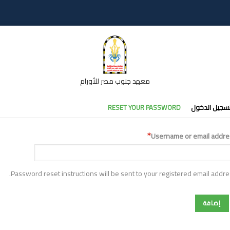
معهد جنوب مصر للأورام
تبويبات
سجيل الدخول
RESET YOUR PASSWORD
أساسية
Username or email addre
Password reset instructions will be sent to your registered email addre