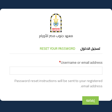
تجاوز
إلى
المحتوى
الرئيسي
معهد جنوب مصر للأورام
التبويبات
تسجيل الدخول
RESET YOUR PASSWORD
الأساسية
Username or email address
Password reset instructions will be sent to your registered
email address.