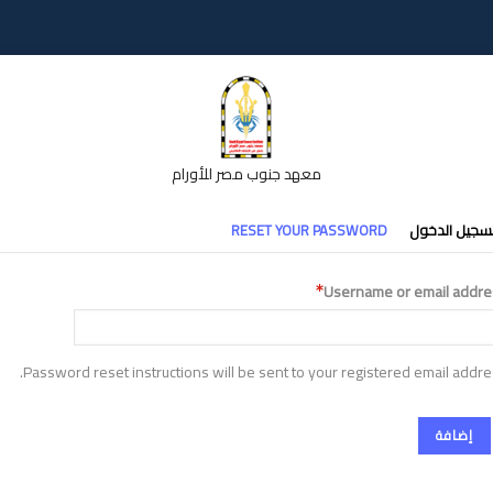
معهد جنوب مصر للأورام
تبويبات
سجيل الدخول
RESET YOUR PASSWORD
أساسية
Username or email addre
Password reset instructions will be sent to your registered email addre