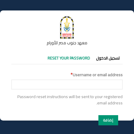
تجاوز
إلى
المحتوى
الرئيسي
معهد جنوب مصر للأورام
التبويبات
تسجيل الدخول
RESET YOUR PASSWORD
الأساسية
Username or email address
Password reset instructions will be sent to your registered
email address.