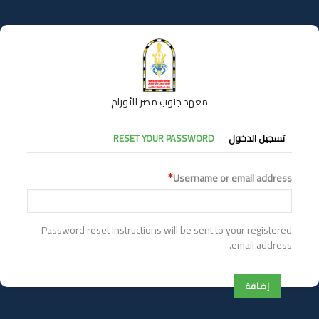
تجاوز
إلى
المحتوى
الرئيسي
معهد جنوب مصر للأورام
التبويبات
تسجيل الدخول
RESET YOUR PASSWORD
الأساسية
Username or email address
Password reset instructions will be sent to your registered
email address.