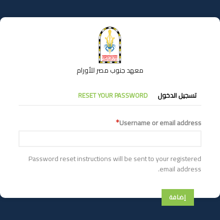
تجاوز
إلى
المحتوى
الرئيسي
معهد جنوب مصر للأورام
التبويبات
تسجيل الدخول
RESET YOUR PASSWORD
الأساسية
Username or email address
Password reset instructions will be sent to your registered
email address.