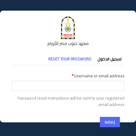
تجاوز
إلى
المحتوى
الرئيسي
معهد جنوب مصر للأورام
التبويبات
تسجيل الدخول
RESET YOUR PASSWORD
الأساسية
Username or email address
Password reset instructions will be sent to your registered
email address.