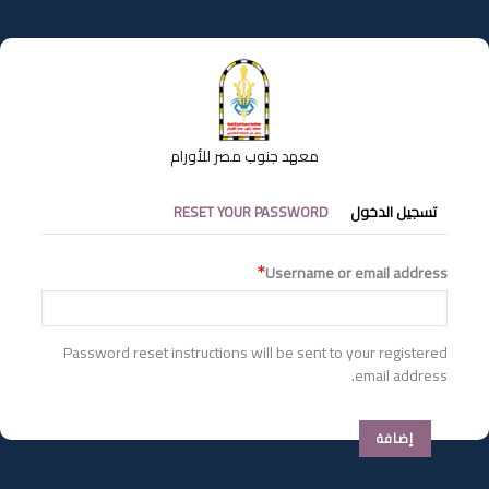
تجاوز
إلى
المحتوى
الرئيسي
معهد جنوب مصر للأورام
التبويبات
تسجيل الدخول
RESET YOUR PASSWORD
الأساسية
Username or email address
Password reset instructions will be sent to your registered
email address.