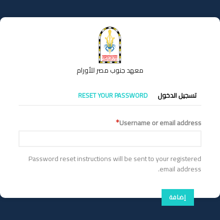
تجاوز
إلى
المحتوى
الرئيسي
معهد جنوب مصر للأورام
التبويبات
تسجيل الدخول
RESET YOUR PASSWORD
الأساسية
Username or email address
Password reset instructions will be sent to your registered
email address.