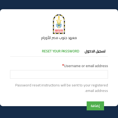
تجاوز
إلى
المحتوى
الرئيسي
معهد جنوب مصر للأورام
التبويبات
تسجيل الدخول
RESET YOUR PASSWORD
الأساسية
Username or email address
Password reset instructions will be sent to your registered
email address.