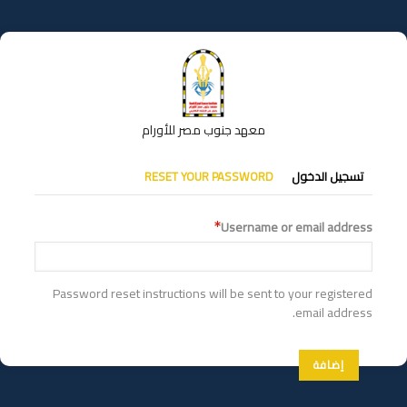
تجاوز
إلى
المحتوى
الرئيسي
معهد جنوب مصر للأورام
التبويبات
تسجيل الدخول
RESET YOUR PASSWORD
الأساسية
Username or email address
Password reset instructions will be sent to your registered
email address.