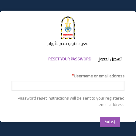
تجاوز
إلى
المحتوى
الرئيسي
معهد جنوب مصر للأورام
التبويبات
تسجيل الدخول
RESET YOUR PASSWORD
الأساسية
Username or email address
Password reset instructions will be sent to your registered
email address.