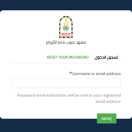
تجاوز
إلى
المحتوى
الرئيسي
معهد جنوب مصر للأورام
التبويبات
تسجيل الدخول
RESET YOUR PASSWORD
الأساسية
Username or email address
Password reset instructions will be sent to your registered
email address.