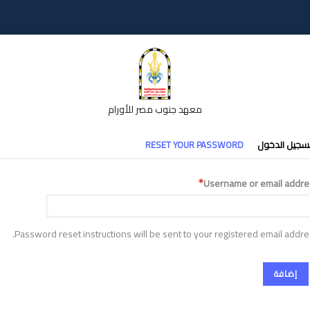
معهد جنوب مصر للأورام
تبويبات
سجيل الدخول
RESET YOUR PASSWORD
أساسية
Username or email addre
Password reset instructions will be sent to your registered email addre