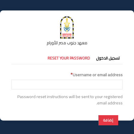
تجاوز
إلى
المحتوى
الرئيسي
معهد جنوب مصر للأورام
التبويبات
تسجيل الدخول
RESET YOUR PASSWORD
الأساسية
Username or email address
Password reset instructions will be sent to your registered
email address.