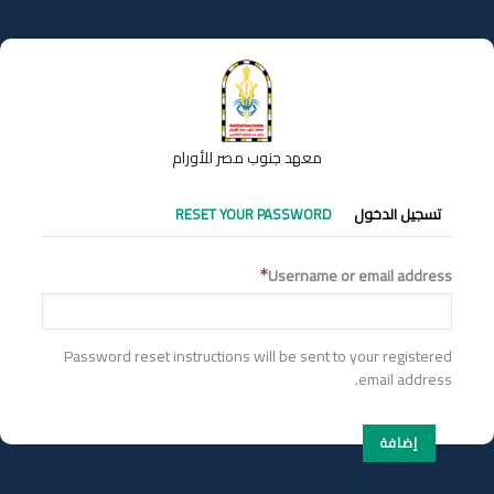
تجاوز
إلى
المحتوى
الرئيسي
معهد جنوب مصر للأورام
التبويبات
تسجيل الدخول
RESET YOUR PASSWORD
الأساسية
Username or email address
Password reset instructions will be sent to your registered
email address.