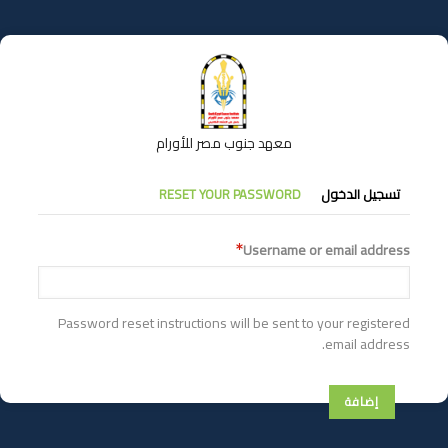
تجاوز
إلى
المحتوى
الرئيسي
معهد جنوب مصر للأورام
التبويبات
تسجيل الدخول
RESET YOUR PASSWORD
الأساسية
Username or email address
Password reset instructions will be sent to your registered
email address.