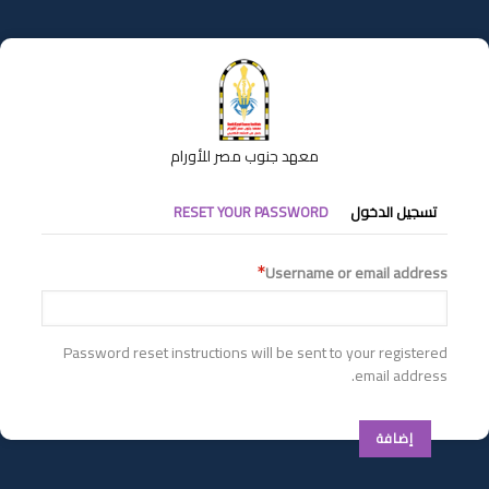
تجاوز
إلى
المحتوى
الرئيسي
معهد جنوب مصر للأورام
التبويبات
تسجيل الدخول
RESET YOUR PASSWORD
الأساسية
Username or email address
Password reset instructions will be sent to your registered
email address.