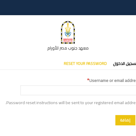
معهد جنوب مصر للأورام
تبويبات
سجيل الدخول
RESET YOUR PASSWORD
أساسية
Username or email addre
Password reset instructions will be sent to your registered email addre