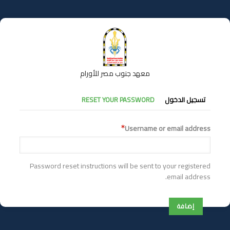
تجاوز
إلى
المحتوى
الرئيسي
معهد جنوب مصر للأورام
التبويبات
تسجيل الدخول
RESET YOUR PASSWORD
الأساسية
Username or email address
Password reset instructions will be sent to your registered
email address.