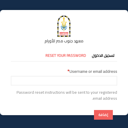
تجاوز
إلى
المحتوى
الرئيسي
معهد جنوب مصر للأورام
التبويبات
تسجيل الدخول
RESET YOUR PASSWORD
الأساسية
Username or email address
Password reset instructions will be sent to your registered
email address.