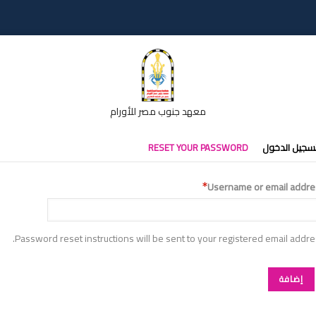
معهد جنوب مصر للأورام
تبويبات
سجيل الدخول
RESET YOUR PASSWORD
أساسية
Username or email addre
Password reset instructions will be sent to your registered email addre