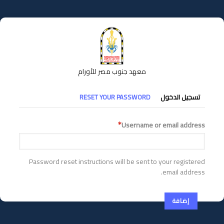
تجاوز
إلى
المحتوى
الرئيسي
معهد جنوب مصر للأورام
التبويبات
تسجيل الدخول
RESET YOUR PASSWORD
الأساسية
Username or email address
Password reset instructions will be sent to your registered
email address.